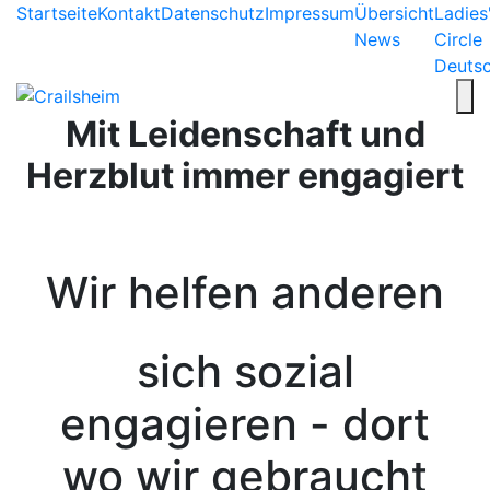
Startseite
Kontakt
Datenschutz
Impressum
Übersicht
Ladies
News
Circle
Deuts
Mit Leidenschaft und
Herzblut immer engagiert
Wir helfen anderen
sich sozial
engagieren - dort
wo wir gebraucht